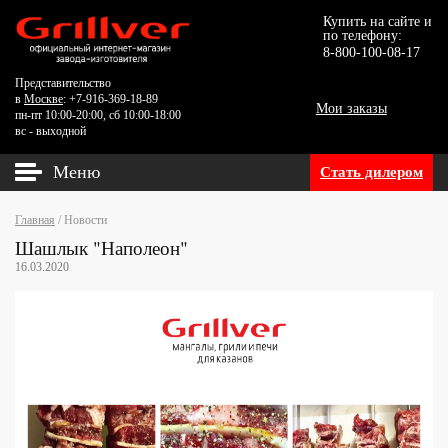
Купить на сайте и
по телефону:
8-800-100-08-17
Представительство
в
Москве
: +7-916-369-18-89
Мои заказы
пн-пт 10:00-20:00, сб 10:00-18:00
вс - выходной
Меню
Стать дилером
Главная
/
Новости
Шашлык "Наполеон"
16.03.2020