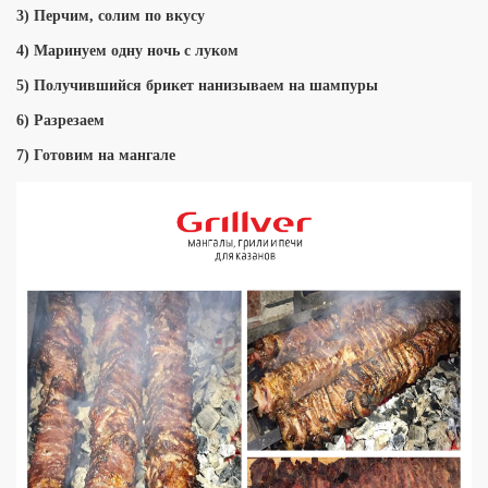
3) П
ерчим, солим по вкусу
4) Маринуем одну ночь с луком
5) Получившийся брикет нанизываем на шампуры
6) Р
азрезаем
7) Г
отовим на мангале