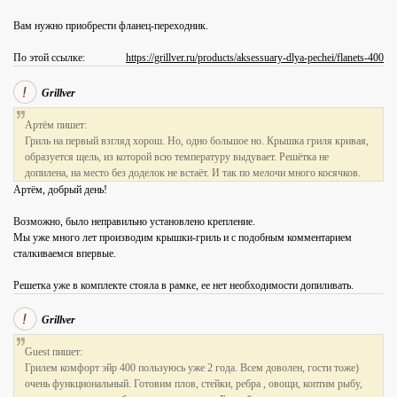
Вам нужно приобрести фланец-переходник.
По этой ссылке:
https://grillver.ru/products/aksessuary-dlya-pechei/flanets-400
Grillver
Артём пишет:
Гриль на первый взгляд хорош. Но, одно большое но. Крышка гриля кривая,
образуется щель, из которой всю температуру выдувает. Решётка не
допилена, на место без доделок не встаёт. И так по мелочи много косячков.
Артём, добрый день!
Возможно, было неправильно установлено крепление.
Мы уже много лет производим крышки-гриль и с подобным комментарием
сталкиваемся впервые.
Решетка уже в комплекте стояла в рамке, ее нет необходимости допиливать.
Grillver
Guest пишет:
Грилем комфорт эйр 400 пользуюсь уже 2 года. Всем доволен, гости тоже)
очень функциональный. Готовим плов, стейки, ребра , овощи, коптим рыбу,