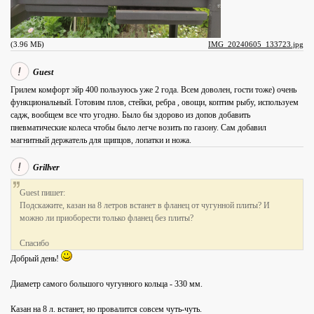
(3.96 МБ)
IMG_20240605_133723.jpg
Guest
Грилем комфорт эйр 400 пользуюсь уже 2 года. Всем доволен, гости тоже) очень
функциональный. Готовим плов, стейки, ребра , овощи, коптим рыбу, используем
садж, вообщем все что угодно. Было бы здорово из допов добавить
пневматические колеса чтобы было легче возить по газону. Сам добавил
магнитный держатель для щипцов, лопатки и ножа.
Grillver
Guest пишет:
Подскажите, казан на 8 летров встанет в фланец от чугунной плиты? И
можно ли приоборести только фланец без плиты?
Спасибо
Добрый день!
Диаметр самого большого чугунного кольца - 330 мм.
Казан на 8 л. встанет, но провалится совсем чуть-чуть.