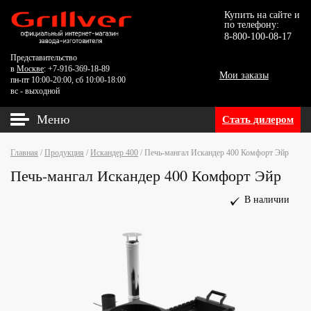
Купить на сайте и
по телефону:
8-800-100-08-17
Представительство
в
Москве
: +7-916-369-18-89
Мои заказы
пн-пт 10:00-20:00, сб 10:00-18:00
вс - выходной
Меню
Стать дилером
Главная
/
Продукция
/
Искандер 400
/
Печь-мангал Искандер 400 Комфорт Эйр
Печь-мангал Искандер 400 Комфорт Эйр
В наличии