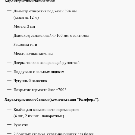
Характеристики топки печи:
Диаметр отверстия под казан 394 мм
(казан на 12 л.)
Металл 3 мм
Дымоход секционный Ф 100 мм, с зонтиком
Заслонка тяги
Межтопочная заслонка
Дверка топки с запирающей рукояткой
Поддувало с зольным ящиком
Чугунный колосник
Покрытие термостойкое +700°
Характеристики обвязки (комплектация "Комфорт"):
Колёса для возможности перемещения
(4 шт., 2 из них - поворотные)
Рукоятка
2 боковых столика, складывающихся для более