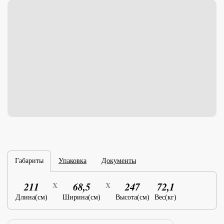
Габариты
Упаковка
Документы
211
68,5
247
72,1
X
X
Длина(см)
Ширина(см)
Высота(см)
Вес(кг)