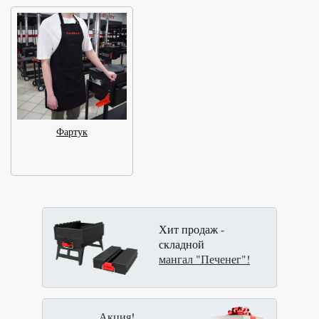
Фартук
Хит продаж -
складной
мангал "Печенег"!
Акция!