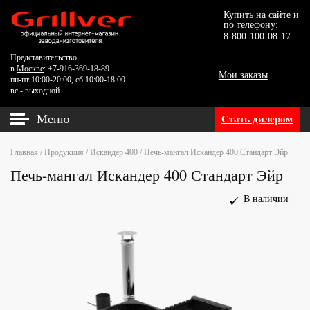
Купить на сайте и
по телефону:
8-800-100-08-17
Представительство
в
Москве
: +7-916-369-18-89
Мои заказы
пн-пт 10:00-20:00, сб 10:00-18:00
вс - выходной
Меню
Стать дилером
Главная
/
Продукция
/
Искандер 400
/
Печь-мангал Искандер 400 Стандарт Эйр
Печь-мангал Искандер 400 Стандарт Эйр
В наличии