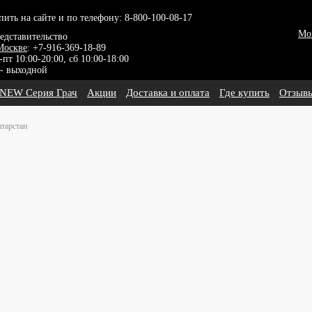
пить на сайте и по телефону:
8-800-100-08-17
Мо
едставительство
Москве
: +7-916-369-18-89
-пт 10:00-20:00, сб 10:00-18:00
 - выходной
NEW Серия Грач
Акции
Доставка и оплата
Где купить
Отзыв
атарстан