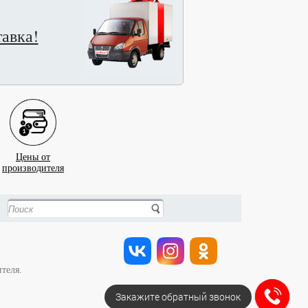
авка!
Цены от
производителя
ителя.
Закажите обратный звонок