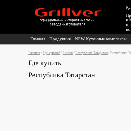
Ку
Пр
в
пн
вс
Главная
Продукция
NEW Кухонные комплексы
Главная
/
Где купить?
/
Россия
/
Республика Татарстан
/
Республика Т
Где купить
Республика Татарстан