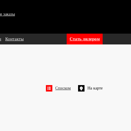
и заказы
ы
Контакты
Стать дилером
Списком
На карте