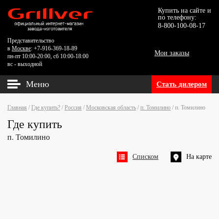
Купить на сайте и
по телефону:
8-800-100-08-17
Представительство
в
Москве
: +7-916-369-18-89
Мои заказы
пн-пт 10:00-20:00, сб 10:00-18:00
вс - выходной
Меню
Стать дилером
Главная
/
Где купить?
/
Россия
/
Московская область
/
п. Томилино
/
п. Томилино
Где купить
п. Томилино
Списком
На карте