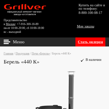
Купить на сайте и
по телефону:
8-800-100-08-17
Представительство
в
Москве
: +7-916-369-18-89
Мои заказы
пн-пт 10:00-20:00, сб 10:00-18:00
вс - выходной
Меню
Стать дилером
Главная
/
Продукция
/
Печи «Берель»
/
Берель «440 К»
Берель «440 К»
В наличии