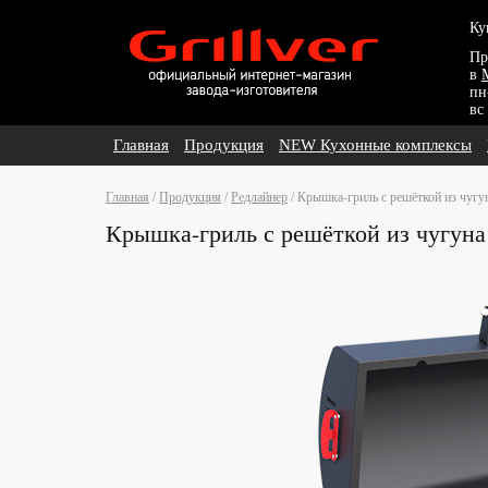
Ку
Пр
в
пн
вс
Главная
Продукция
NEW Кухонные комплексы
Главная
/
Продукция
/
Редлайнер
/
Крышка-гриль с решёткой из чугу
Крышка-гриль с решёткой из чугуна