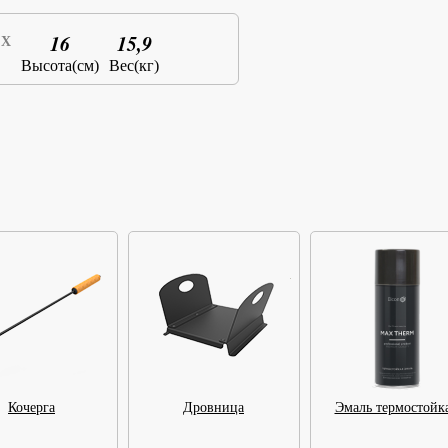
16
15,9
X
Высота(см)
Вес(кг)
Кочерга
Дровница
Эмаль термостойк