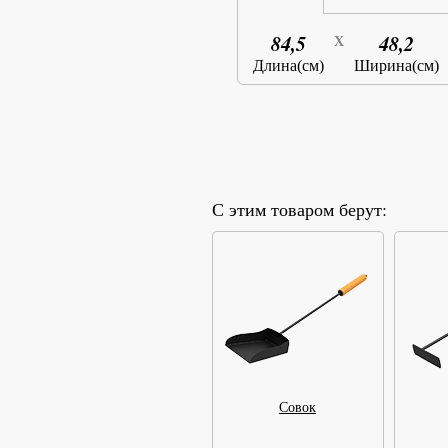
84,5
48,2
X
Длина(см)
Ширина(см)
С этим товаром берут:
Совок