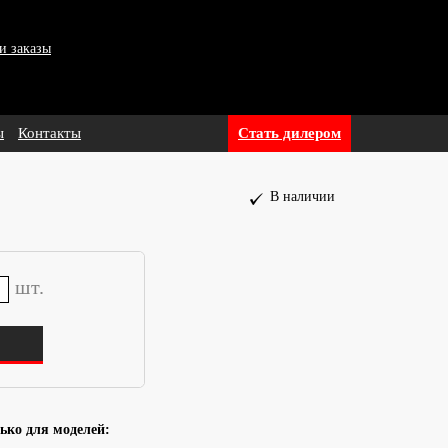
и заказы
ы
Контакты
Стать дилером
В наличии
шт.
ько для моделей: