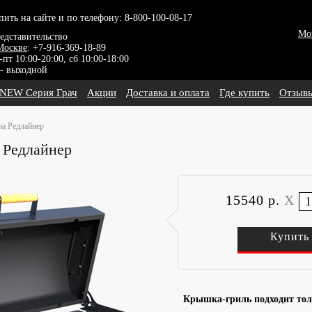
пить на сайте и по телефону:
8-800-100-08-17
Мо
едставительство
Москве
: +7-916-369-18-89
-пт 10:00-20:00, сб 10:00-18:00
 - выходной
NEW Серия Грач
Акции
Доставка и оплата
Где купить
Отзыв
на Редлайнер
 Редлайнер
15540 р.
X
Купить
Крышка-гриль подходит тол