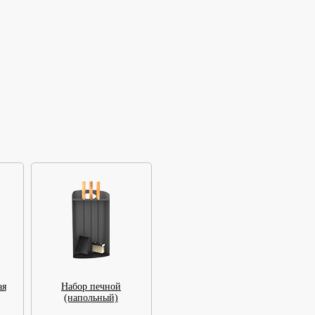
ая
Набор печной
(напольный)