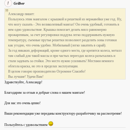
Grillver
Александр пишет:
Пользуюсь этим мангалом с крышкой и решеткой из нержавейки уже год. Ну,
что могу сказать - Это великолепный мангал! Он очень удобный, готовить в
нем одно удовольствие. Крышка помогает делать мясо равномерно
прожаренным, за счет регулировки поддува легко поддерживать нужную
температуру, съемные прутья решетки позволяют разделить зоны готовки
как угодно, что очень удобно. Мобильный (легко закатить в сарай).
За год никаких деформаций, кроме одного места, где крепятся колеса, металл
там слабый для такой массы и при частых переездах колеса разъехались и
стали задевать за стойки. Это место нужно усиливать! Местами немного
облезла краска, но это в пределах эксплуатации.
В целом говорю производителю Огромное Спасибо!
Вы лучшие! Удачи Вам!
Здравствуйте, Александр!
Благодарим за отзыв и добрые слова о нашем мангале!
Для нас это очень ценно!
Ваши рекомендации уже переданы конструктору-разработчику на рассмотрение!
Пользуйтесь с удовольствием