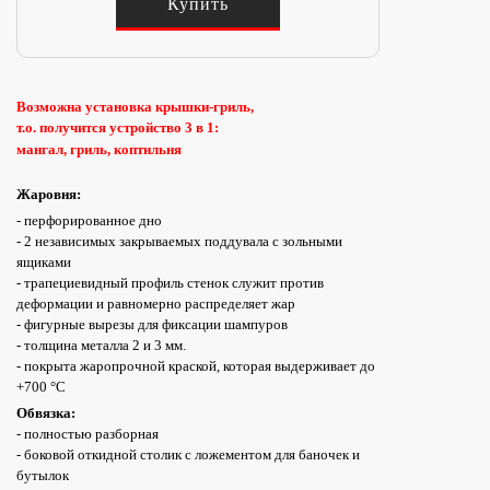
Купить
Возможна установка крышки-гриль,
т.о. получится устройство 3 в 1:
мангал, гриль, коптильня
Жаровня:
- перфорированное дно
- 2 независимых закрываемых поддувала с зольными
ящиками
- трапециевидный профиль стенок служит против
деформации
и равномерно распределяет жар
- фигурные вырезы для фиксации шампуров
- толщина металла
2 и 3 мм.
- покрыта жаропрочной краской, которая выдерживает до
+700
°C
Обвязка:
- полностью разборная
- боковой откидной столик с ложементом для баночек и
бутылок