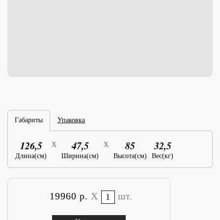
Габариты
Упаковка
126,5
47,5
85
32,5
X
X
Длина(см)
Ширина(см)
Высота(см)
Вес(кг)
19960 р.
X
шт.