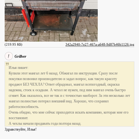
(219.95 КБ)
342a2940-7e27-467a-a648-9d87b46b1126.jpg
Grillver
Илья пишет:
Купили этот мангал лет 6 назад. Обжигал по инструкции. Сразу после
покупки позвонил производителю и задал вопрос, как такую красоту
продают БЕЗ ЧЕХЛА? Ответ обрадовал, мангал всепогодный, окраска
надежна, стоек к осадкам. А чехол не нужен, под ним мангал очень быстро
сгниет. Как оказалось, все не так и с точностью наоборот. За эти несколько лет
мангал полностью потерял внешний вид. Хорошо, что сохранил
работоспособность.
Очень обидно, что мне сейчас приходится искать компанию, которая мне его
восстановит.
А чехлы начали продавать года полтора назад.
Здравствуйте, Илья!