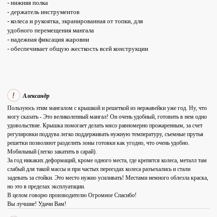
- нижняя полка
- держатель инструментов
- колеса и рукоятка, экранированная от топки, для
удобного перемещения мангала
- надежная фиксация жаровни
- обеспечивает общую жесткость всей конструкции
Александр
Пользуюсь этим мангалом с крышкой и решеткой из нержавейки уже год. Ну, что
могу сказать - Это великолепный мангал! Он очень удобный, готовить в нем одно
удовольствие. Крышка помогает делать мясо равномерно прожаренным, за счет
регулировки поддува легко поддерживать нужную температуру, съемные прутья
решетки позволяют разделить зоны готовки как угодно, что очень удобно.
Мобильный (легко закатить в сарай).
За год никаких деформаций, кроме одного места, где крепятся колеса, металл там
слабый для такой массы и при частых переездах колеса разъехались и стали
задевать за стойки. Это место нужно усиливать! Местами немного облезла краска,
но это в пределах эксплуатации.
В целом говорю производителю Огромное Спасибо!
Вы лучшие! Удачи Вам!