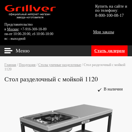
Купить на сайте и
по телефону:
8-800-100-08-17
Представительство
в
Москве
: +7-916-369-18-89
Мои заказы
пн-пт 10:00-20:00, сб 10:00-18:00
вс - выходной
Меню
Стать дилером
Главная
/
Продукция
/
Столы уличные разделочные
/
Стол разделочный с мойкой
1120
Стол разделочный с мойкой 1120
В наличии