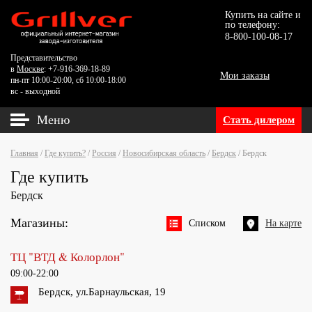
Купить на сайте и
по телефону:
8-800-100-08-17
Представительство
в
Москве
: +7-916-369-18-89
Мои заказы
пн-пт 10:00-20:00, сб 10:00-18:00
вс - выходной
Меню
Стать дилером
Главная
/
Где купить?
/
Россия
/
Новосибирская область
/
Бердск
/
Бердск
Где купить
Бердск
Магазины:
Списком
На карте
ТЦ "ВТД & Колорлон"
09:00-22:00
Бердск, ул.Барнаульская, 19